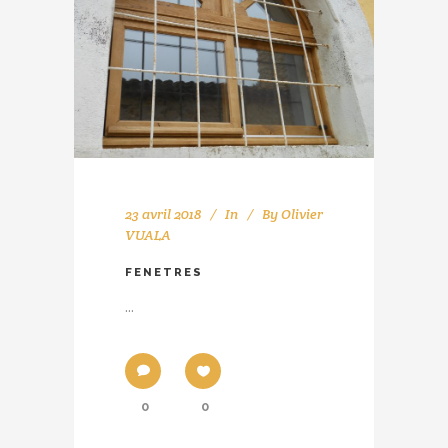
23 avril 2018
In
By
Olivier
VUALA
FENETRES
...
0
0