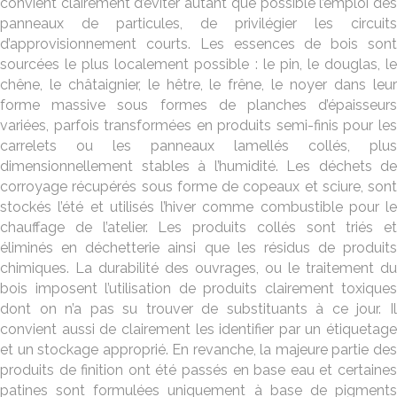
convient clairement d’éviter autant que possible l’emploi des
panneaux de particules, de privilégier les circuits
d’approvisionnement courts. Les essences de bois sont
sourcées le plus localement possible : le pin, le douglas, le
chêne, le châtaignier, le hêtre, le frêne, le noyer dans leur
forme massive sous formes de planches d’épaisseurs
variées, parfois transformées en produits semi-finis pour les
carrelets ou les panneaux lamellés collés, plus
dimensionnellement stables à l’humidité. Les déchets de
corroyage récupérés sous forme de copeaux et sciure, sont
stockés l’été et utilisés l’hiver comme combustible pour le
chauffage de l’atelier. Les produits collés sont triés et
éliminés en déchetterie ainsi que les résidus de produits
chimiques. La durabilité des ouvrages, ou le traitement du
bois imposent l’utilisation de produits clairement toxiques
dont on n’a pas su trouver de substituants à ce jour. Il
convient aussi de clairement les identifier par un étiquetage
et un stockage approprié. En revanche, la majeure partie des
produits de finition ont été passés en base eau et certaines
patines sont formulées uniquement à base de pigments